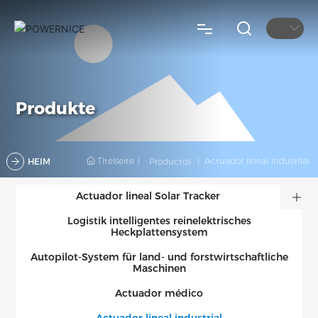
HOGAR
Produkte
ACERCA DE
Titelseite
Actuador lineal industrial
HEIM
Productos
PRODUCTOS
Actuador lineal Solar Tracker
PROYECTOS
Logistik intelligentes reinelektrisches
Heckplattensystem
NOTICIAS
Autopilot-System für land- und forstwirtschaftliche
Maschinen
Actuador médico
APOYO