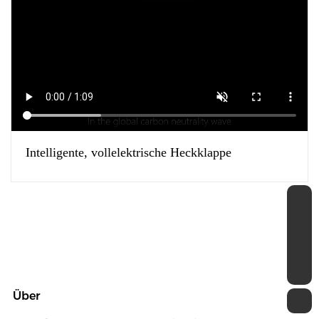
Intelligente, vollelektrische Heckklappe
86-13249065506
angelachen@bearhikedk.com
(+86) 18390809746
Über